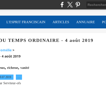
L'ESPRIT FRANCISCAIN
ARTICLES
ANNUAIRE
P
U TEMPS ORDINAIRE - 4 août 2019
omélie
>
4 août 2019
,
,
esus
richesse
vanité
9.07.2019
…
ar Serviteur-ofs