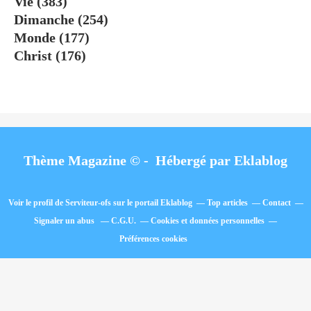
Vie
(383)
Dimanche
(254)
Monde
(177)
Christ
(176)
Thème Magazine © - Hébergé par
Eklablog
Voir le profil de
Serviteur-ofs
sur le portail Eklablog
Top articles
Contact
Signaler un abus
C.G.U.
Cookies et données personnelles
Préférences cookies