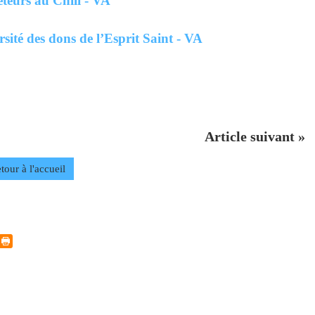
êteurs au Chili - VA
sité des dons de l’Esprit Saint - VA
Article suivant »
tour à l'accueil