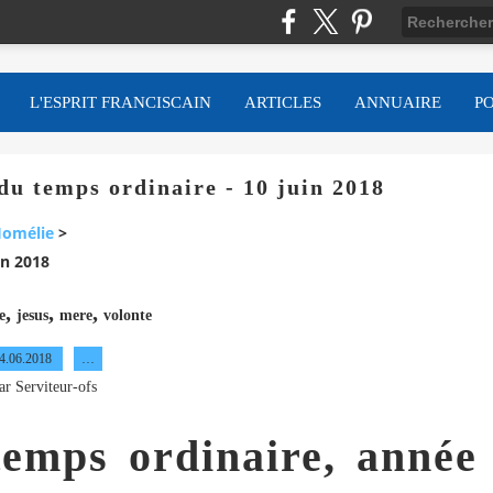
L'ESPRIT FRANCISCAIN
ARTICLES
ANNUAIRE
P
 temps ordinaire - 10 juin 2018
omélie
>
in 2018
,
,
,
e
jesus
mere
volonte
4.06.2018
…
ar Serviteur-ofs
emps ordinaire, année