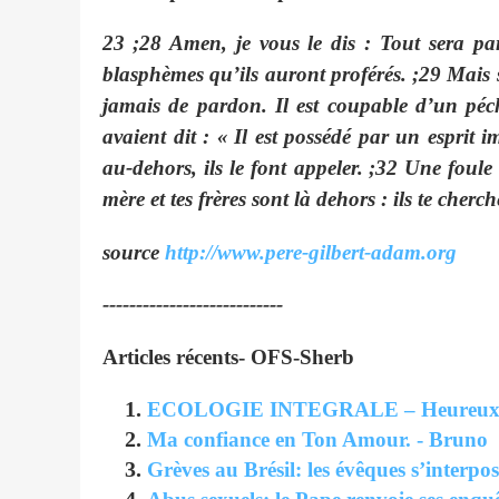
23
;28 Amen, je vous le dis : Tout sera p
blasphèmes qu’ils auront proférés.
;29 Mais 
jamais de pardon. Il est coupable d’un péc
avaient dit : «
Il est possédé par un esprit i
au-dehors, ils le font appeler.
;32 Une foule é
mère et tes frères sont là dehors : ils te cherch
source
http://www.pere-gilbert-adam.org
---------------------------
Articles récents- OFS-Sherb
ECOLOGIE INTEGRALE – Heureux les
Ma confiance en Ton Amour. - Bruno
Grèves au Brésil: les évêques s’interpo