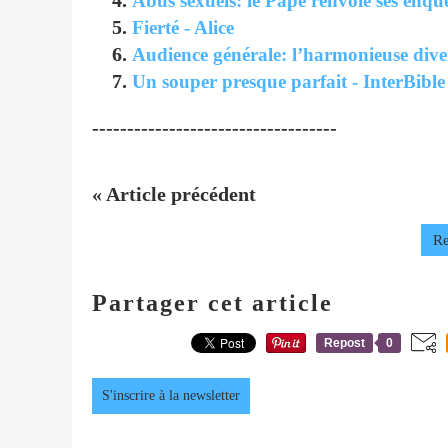
Abus sexuels: le Pape renvoie ses enqu
Fierté - Alice
Audience générale: l’harmonieuse diver
Un souper presque parfait - InterBible
-----------------------------------
« Article précédent
Re
Partager cet article
Repost
0
S'inscrire à la newsletter