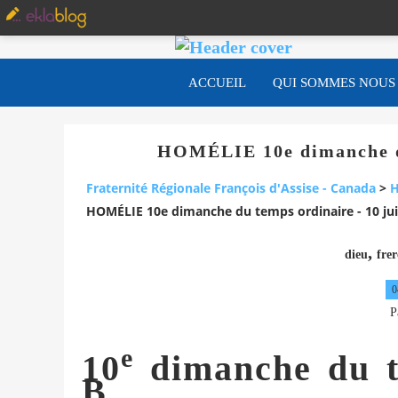
ACCUEIL
QUI SOMMES NOUS
HOMÉLIE 10e dimanche du
Fraternité Régionale François d'Assise - Canada
>
H
HOMÉLIE 10e dimanche du temps ordinaire - 10 ju
,
dieu
frer
0
P
e
10
dimanche du t
B