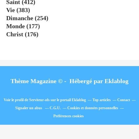
Saint
(412)
Vie
(383)
Dimanche
(254)
Monde
(177)
Christ
(176)
Thème Magazine © - Hébergé par
Eklablog
Voir le profil de
Serviteur-ofs
sur le portail Eklablog
Top articles
Contact
Signaler un abus
C.G.U.
Cookies et données personnelles
Préférences cookies