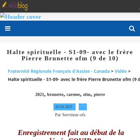
Halte spirituelle - S1-09- avec le frère
Pierre Brunette ofm (9 de 10)
Fraternité Régionale François d'Assise - Canada
>
Vidéo
>
Halte spirituelle - S1-09- avec le frère Pierre Brunette ofm (9 
,
,
,
,
2021
brunette
careme
ofm
pierre
02.03.2021
…
Par Serviteur-ofs
Enregistrement fait au début de la