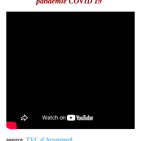
pandémie COVID 19
source
TVC d'Argenteuil