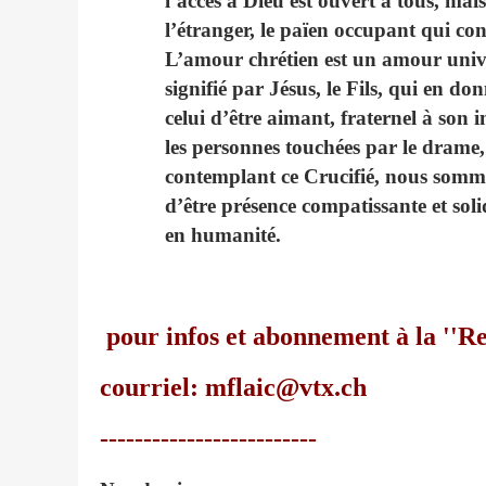
l’accès à Dieu est ouvert à tous, mais
l’étranger, le païen occupant qui conf
L’amour chrétien est un amour unive
signifié par Jésus, le Fils, qui en d
celui d’être aimant, fraternel à son
les personnes touchées par le drame, 
contemplant ce Crucifié, nous sommes
d’être présence compatissante et soli
en humanité.
pour infos et abonnement à la '
courriel: mflaic@vtx.ch
-------------------------