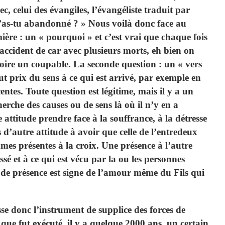
ec, celui des évangiles, l’évangéliste traduit par
as-tu abandonné ? » Nous voilà donc face au
ère : un « pourquoi » et c’est vrai que chaque fois
accident de car avec plusieurs morts, eh bien on
oire un coupable. La seconde question : un « vers
ut prix du sens à ce qui est arrivé, par exemple en
entes. Toute question est légitime, mais il y a un
herche des causes ou de sens là où il n’y en a
 attitude prendre face à la souffrance, à la détresse
 d’autre attitude à avoir que celle de l’entredeux
mmes présentes à la croix. Une présence à l’autre
ssé et à ce qui est vécu par la ou les personnes
 de présence est signe de l’amour même du Fils qui
sse donc l’instrument de supplice des forces de
 que fut exécuté, il y a quelque 2000 ans, un certain