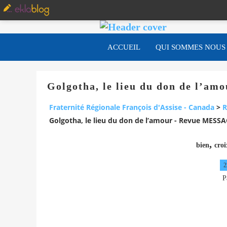
ACCUEIL
QUI SOMMES NOUS
Golgotha, le lieu du don de l’a
Fraternité Régionale François d'Assise - Canada
>
R
Golgotha, le lieu du don de l’amour - Revue MESSAG
,
bien
croi
2
P