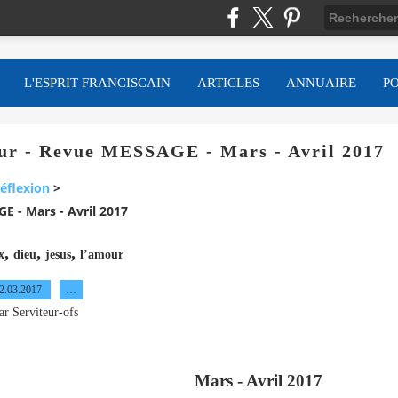
L'ESPRIT FRANCISCAIN
ARTICLES
ANNUAIRE
P
mour - Revue MESSAGE - Mars - Avril 2017
éflexion
>
E - Mars - Avril 2017
,
,
,
x
dieu
jesus
l’amour
2.03.2017
…
ar Serviteur-ofs
Mars - Avril 2017