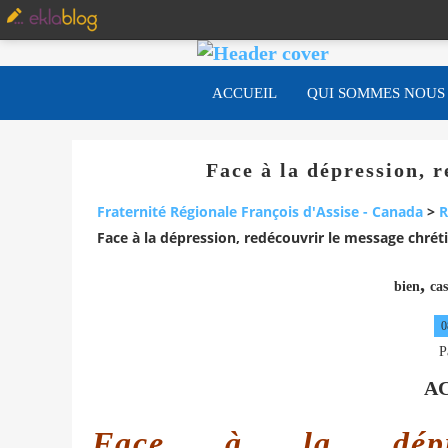
ACCUEIL
QUI SOMMES NOUS
Face à la dépression, 
Fraternité Régionale François d'Assise - Canada
>
R
Face à la dépression, redécouvrir le message chrét
,
bien
cas
0
P
A
Face à la dépres