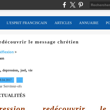
L'ESPRIT FRANCISCAIN
ARTICLES
ANNUAIRE
P
redécouvrir le message chrétien
éflexion
>
ien
,
,
,
depression
joel
vie
8.04.2017
…
ar Serviteur-ofs
CTUALITÉS
sion, redécouvrir le