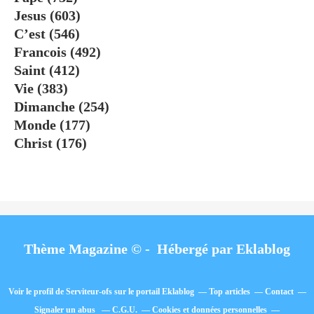
Jesus
(603)
C’est
(546)
Francois
(492)
Saint
(412)
Vie
(383)
Dimanche
(254)
Monde
(177)
Christ
(176)
Thème Magazine © - Hébergé par
Eklablog
Voir le profil de
Serviteur-ofs
sur le portail Eklablog
Top articles
Contact
Signaler un abus
C.G.U.
Cookies et données personnelles