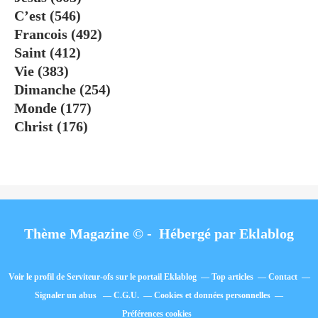
C’est
(546)
Francois
(492)
Saint
(412)
Vie
(383)
Dimanche
(254)
Monde
(177)
Christ
(176)
Thème Magazine © - Hébergé par
Eklablog
Voir le profil de
Serviteur-ofs
sur le portail Eklablog
Top articles
Contact
Signaler un abus
C.G.U.
Cookies et données personnelles
Préférences cookies