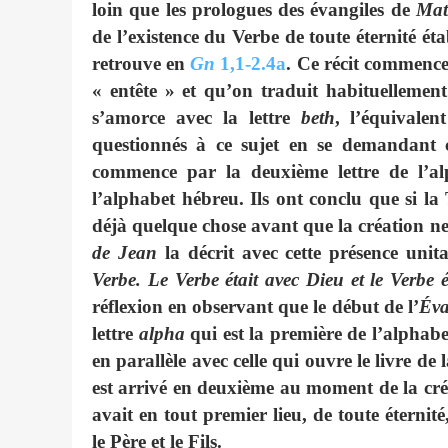
loin que les prologues des évangiles de
Mat
de l’existence du Verbe de toute éternité éta
retrouve en
Gn
1,1-2.4a
. Ce récit commenc
« entête » et qu’on traduit habituellemen
s’amorce avec la lettre
beth
, l’équivalen
questionnés à ce sujet en se demandant 
commence par la deuxième lettre de l’
l’alphabet hébreu. Ils ont conclu que si l
déjà quelque chose avant que la création ne d
de Jean
la décrit avec cette présence uni
Verbe. Le Verbe était avec Dieu et le Verbe é
réflexion en observant que le début de l’
Éva
lettre
alpha
qui est la première de l’alphabet
en parallèle avec celle qui ouvre le livre de 
est arrivé en deuxième au moment de la cré
avait en tout premier lieu, de toute éternit
le Père et le Fils.