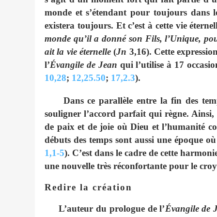
monde et s’étendant pour toujours dans le 
existera toujours. Et c’est à cette vie étern
monde qu’il a donné son Fils, l’Unique, pou
ait la vie éternelle
(
Jn
3,16). Cette expression 
l’
Évangile de Jean
qui l’utilise à 17 occasio
10,28
;
12,25.50
;
17,2.3
).
Dans ce parallèle entre la fin des temps 
souligner l’accord parfait qui règne. Ainsi,
de paix et de joie où Dieu et l’humanité c
débuts des temps sont aussi une époque où 
1,1-5
). C’est dans le cadre de cette harmoni
une nouvelle très réconfortante pour le croy
Redire la création
L’auteur du prologue de l’
Évangile de 