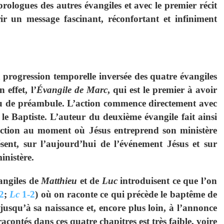
ologues des autres évangiles et avec le premier récit
r un message fascinant, réconfortant et infiniment
 progression temporelle inversée des quatre évangiles
effet, l’
Évangile de Marc
, qui est le premier à avoir
ou de préambule. L’action commence directement avec
le Baptiste. L’auteur du deuxième évangile fait ainsi
’action au moment où Jésus entreprend son ministère
sent, sur l’aujourd’hui de l’événement Jésus et sur
inistère.
angiles de
Matthieu
et de
Luc
introduisent ce que l’on
2
;
Lc
1-2
) où on raconte ce qui précède le baptême de
jusqu’à sa naissance et, encore plus loin, à l’annonce
s racontés dans ces quatre chapitres est très faible, voire