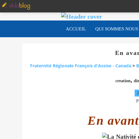
ACCUEIL
QUI SOMMES NOUS
En avan
Fraternité Régionale François d'Assise - Canada
>
B
,
creation
di
2
P
En avant