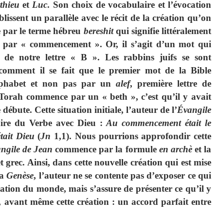
thieu
et
Luc
. Son choix de vocabulaire et l’évocation
blissent un parallèle avec le récit de la création qu’on
e par le terme hébreu
bereshit
qui signifie littéralement
t par « commencement ». Or, il s’agit d’un mot qui
t de notre lettre « B ». Les rabbins juifs se sont
comment il se fait que le premier mot de la Bible
alphabet et non pas par un
alef
, première lettre de
a Torah commence par un « beth », c’est qu’il y avait
ébute. Cette situation initiale, l’auteur de l’
Évangile
taire du Verbe avec Dieu :
Au commencement était le
tait Dieu
(
Jn
1,1). Nous pourrions approfondir cette
ngile de Jean
commence par la formule
en archè
et la
 grec. Ainsi, dans cette nouvelle création qui est mise
la
Genèse
, l’auteur ne se contente pas d’exposer ce qui
ation du monde, mais s’assure de présenter ce qu’il y
é, avant même cette création : un accord parfait entre