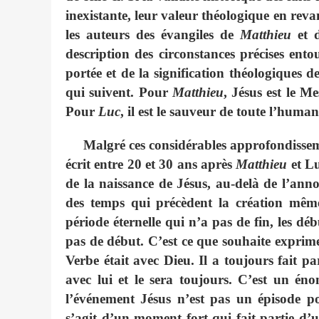
inexistante, leur valeur théologique en revan
les auteurs des évangiles de
Matthieu
et 
description des circonstances précises ent
portée et de la signification théologiques 
qui suivent. Pour
Matthieu
, Jésus est le M
Pour
Luc
, il est le sauveur de toute l’human
Malgré ces considérables approfondissemen
écrit entre 20 et 30 ans après
Matthieu
et Lu
de la naissance de Jésus, au-delà de l’annon
des temps qui précèdent la création mê
période éternelle qui n’a pas de fin, les dé
pas de début. C’est ce que souhaite exprime
Verbe était avec Dieu. Il a toujours fait p
avec lui et le sera toujours. C’est un éno
l’événement Jésus n’est pas un épisode po
s’agit d’un moment fort qui fait partie d’u