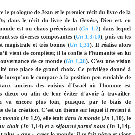
le prologue de Jean et le premier récit du livre de la
, dans le récit du livre de la
Genèse
, Dieu est, en
 monde est un chaos préexistant (
Gn
1,2
) dans lequel
rant ses diverses composantes (
Gn
1,3-10
), puis en les
t magistrale et très bonne (
Gn
1,31
). Il réalise alors
u’il vient de compléter, il la confie à l’humanité en lui
gouvernance de ce monde (
Gn
1,28
). C’est une vision
té une place de grand choix. Ce privilège donné à
e lorsqu’on le compare à la position peu enviable de
taux anciens des voisins d’Israël où l’homme est
 dieux ou afin de leur éviter d’avoir à travailler.
n va encore plus loin, puisque, par le biais de
me de la création. C’est un thème sur lequel il revient à
le monde
(
Jn
1,9), elle était
dans le monde
(
Jn
1,10), le
nu chair
(
Jn
1,14) et a
séjourné parmi nous
(
Jn
1,14).
 plus « que » créer le monde; il se fait nôtre et vient