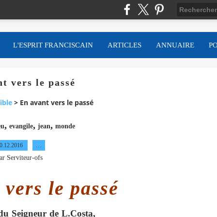
L'ESPRIT FRANCISCAIN
ARTICLES
ANNUAIRE
P
t vers le passé
ible
>
En avant vers le passé
,
,
,
eu
evangile
jean
monde
0.12.2016
…
ar Serviteur-ofs
 vers le passé