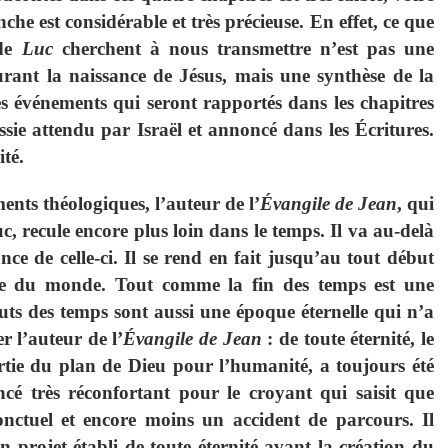
che est considérable et très précieuse. En effet, ce que
de
Luc
cherchent à nous transmettre n’est pas une
ourant la naissance de Jésus, mais une synthèse de la
des événements qui seront rapportés dans les chapitres
essie attendu par Israël et annoncé dans les Écritures.
ité.
ts théologiques, l’auteur de l’
Évangile de Jean
, qui
c, recule encore plus loin dans le temps. Il va au-delà
ce de celle-ci. Il se rend en fait jusqu’au tout début
me du monde. Tout comme la fin des temps est une
buts des temps sont aussi une époque éternelle qui n’a
r l’auteur de l’
Évangile de Jean
: de toute éternité, le
artie du plan de Dieu pour l’humanité, a toujours été
ncé très réconfortant pour le croyant qui saisit que
nctuel et encore moins un accident de parcours. Il
n projet établi de toute éternité avant la création du