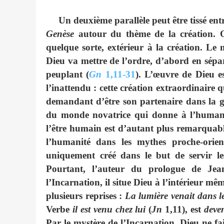
Un deuxième parallèle peut être tissé entre 
Genèse
autour du thème de la création. Or
quelque sorte, extérieur à la création. Le
Dieu va mettre de l’ordre, d’abord en sépa
peuplant (
Gn
1,11-31
). L’œuvre de Dieu es
l’inattendu : cette création extraordinaire q
demandant d’être son partenaire dans la 
du monde novatrice qui donne à l’humani
l’être humain est d’autant plus remarquabl
l’humanité dans les mythes proche-orien
uniquement créé dans le but de servir les
Pourtant, l’auteur du prologue de Jea
l’Incarnation, il situe Dieu à l’intérieur mê
plusieurs reprises :
La lumière venait dans 
Verbe
il est venu chez lui
(
Jn
1,11), est
deve
Par le mystère de l’Incarnation, Dieu ne fait