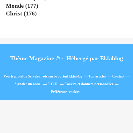
Monde
(177)
Christ
(176)
Thème Magazine © - Hébergé par
Eklablog
Voir le profil de
Serviteur-ofs
sur le portail Eklablog
Top articles
Contact
Signaler un abus
C.G.U.
Cookies et données personnelles
Préférences cookies