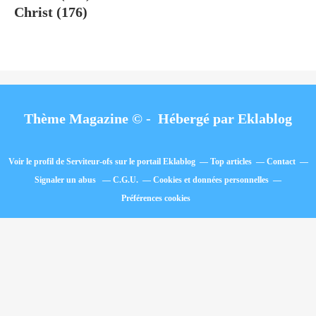
Christ
(176)
Thème Magazine © - Hébergé par
Eklablog
Voir le profil de
Serviteur-ofs
sur le portail Eklablog
Top articles
Contact
Signaler un abus
C.G.U.
Cookies et données personnelles
Préférences cookies