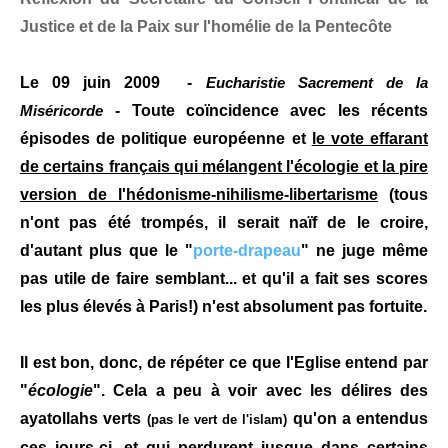
Justice et de la Paix sur l'homélie de la Pentecôte
Le 09 juin 2009 -
Eucharistie Sacrement de la
- Toute coïncidence avec les récents
Miséricorde
épisodes de politique européenne et
le vote effarant
de certains français qui mélangent l'écologie et la pire
version de l'hédonisme-nihilisme-libertarisme
(tous
n'ont pas été trompés, il serait naïf de le croire,
d'autant plus que le "
porte-drapeau
" ne juge même
pas utile de faire semblant... et qu'il a fait ses scores
les plus élevés à Paris!) n'est absolument pas fortuite.
Il est bon, donc, de répéter ce que l'Eglise entend par
"
écologie
". Cela a peu à voir avec les délires des
ayatollahs verts
qu'on a entendus
(pas le vert de l'islam)
ces jours-ci, et qui perdurent jusque dans certains