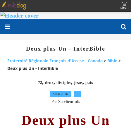
MENU
Deux plus Un - InterBible
Fraternité Régionale François d'Assise - Canada
>
Bible
>
Deux plus Un - InterBible
,
,
,
,
72
deux
disciples
jesus
paix
29.06.2016
…
Par Serviteur-ofs
Deux plus Un