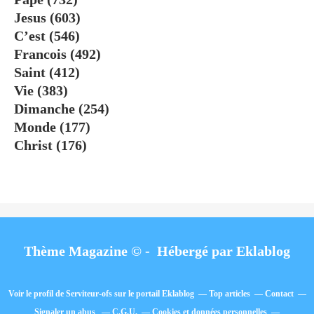
Jesus
(603)
C’est
(546)
Francois
(492)
Saint
(412)
Vie
(383)
Dimanche
(254)
Monde
(177)
Christ
(176)
Thème Magazine © - Hébergé par
Eklablog
Voir le profil de
Serviteur-ofs
sur le portail Eklablog
Top articles
Contact
Signaler un abus
C.G.U.
Cookies et données personnelles