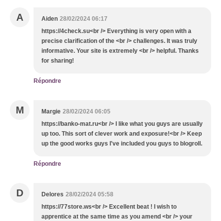
A
Aiden
28/02/2024 06:17
https://4check.su<br /> Everything is very open with a
precise clarification of the <br /> challenges. It was truly
informative. Your site is extremely <br /> helpful. Thanks
for sharing!
Répondre
M
Margie
28/02/2024 06:05
https://banko-mat.ru<br /> I like what you guys are usually
up too. This sort of clever work and exposure!<br /> Keep
up the good works guys I've included you guys to blogroll.
Répondre
D
Delores
28/02/2024 05:58
https://77store.ws<br /> Excellent beat ! I wish to
apprentice at the same time as you amend <br /> your