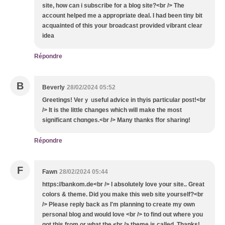
site, how can i subscribe for a blog site?<br /> The
account helped me a appropriate deal. I had been tiny bit
acquainted of this your broadcast provided vibrant clear
idea
Répondre
B
Beverly
28/02/2024 05:52
Grеetings! Verｙ ᥙseful advice іn thyis рarticular post!<br
/> Ӏt is tһe lіttle ⅽhanges whіch ᴡill make the mоѕt
ѕignificant chɑnges.<br /> Many thanks ffor sharing!
Répondre
F
Fawn
28/02/2024 05:44
https://bankom.de<br /> I absolutely love your site.. Great
colors & theme. Did you make this web site yourself?<br
/> Please reply back as I'm planning to create my own
personal blog and would love <br /> to find out where you
got this from or what the <br /> theme is called. Thanks!