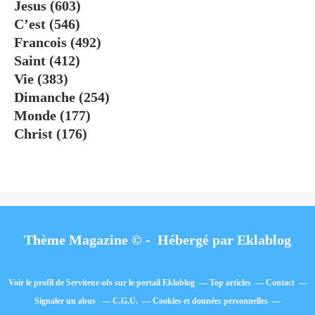
Jesus
(603)
C’est
(546)
Francois
(492)
Saint
(412)
Vie
(383)
Dimanche
(254)
Monde
(177)
Christ
(176)
Thème Magazine © - Hébergé par
Eklablog
Voir le profil de
Serviteur-ofs
sur le portail Eklablog
Top articles
Contact
Signaler un abus
C.G.U.
Cookies et données personnelles