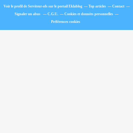
Voir le profil de
Serviteur-ofs
sur le portail Eklablog
Top articles
Contact
Signaler un abus
C.G.U.
Cookies et données personnelles
Préférences cookies