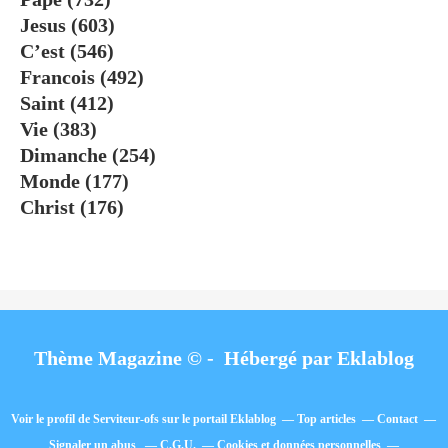
Jesus
(603)
C’est
(546)
Francois
(492)
Saint
(412)
Vie
(383)
Dimanche
(254)
Monde
(177)
Christ
(176)
Thème Magazine © - Hébergé par
Eklablog
Voir le profil de
Serviteur-ofs
sur le portail Eklablog
Top articles
Contact
Signaler un abus
C.G.U.
Cookies et données personnelles