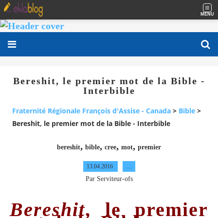
MENU
Bereshit, le premier mot de la Bible -
Interbible
Fraternité Régionale François d'Assise - Canada
>
Bible
>
Bereshit, le premier mot de la Bible - Interbible
,
,
,
,
bereshit
bible
cree
mot
premier
13.04.2016
…
Par Serviteur-ofs
Bereshit
, le premier