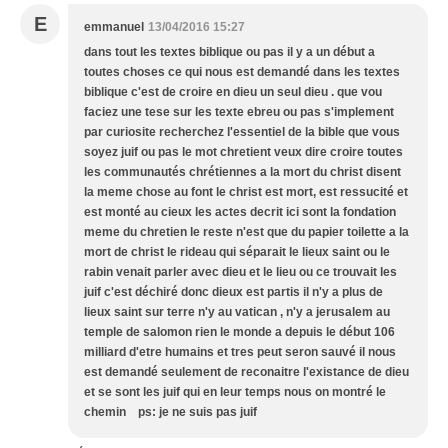
E
emmanuel
13/04/2016 15:27
dans tout les textes biblique ou pas il y a un début a
toutes choses ce qui nous est demandé dans les textes
biblique c'est de croire en dieu un seul dieu . que vou
faciez une tese sur les texte ebreu ou pas s'implement
par curiosite recherchez l'essentiel de la bible que vous
soyez juif ou pas le mot chretient veux dire croire toutes
les communautés chrétiennes a la mort du christ disent
la meme chose au font le christ est mort, est ressucité et
est monté au cieux les actes decrit ici sont la fondation
meme du chretien le reste n'est que du papier toilette a la
mort de christ le rideau qui séparait le lieux saint ou le
rabin venait parler avec dieu et le lieu ou ce trouvait les
juif c'est déchiré donc dieux est partis il n'y a plus de
lieux saint sur terre n'y au vatican , n'y a jerusalem au
temple de salomon rien le monde a depuis le début 106
milliard d'etre humains et tres peut seron sauvé il nous
est demandé seulement de reconaitre l'existance de dieu
et se sont les juif qui en leur temps nous on montré le
chemin ps: je ne suis pas juif