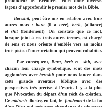
profondeur les Écritures. Voici donc diverses
façons d’approfondir le premier mot de la Bible.
Bereshit
,
peut être mis en relation avec trois
autres mots :
bara
(il a créé),
berit
, (alliance)
et
shit
(fondement). On constate que ce mot,
lorsque joint à ces trois autres termes, est chargé
de sens et nous oriente d’emblée vers au moins
trois pistes d’interprétation qui peuvent cohabiter.
Par conséquent,
Bara, berit
et
shit,
avec
chacun leur charge symbolique, sont des mots
agglomérés avec
bereshit
pour nous lancer dans
cette grande aventure biblique avec des
perspectives très précises à l’esprit. Il y a là plus
que l’évocation du départ d’un récit de création.
Ce
midrash
illustre, en fait, le
fondement
de la foi
d’un Dieu qui
crée
avec abondance de vie parce