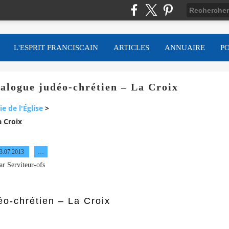
L'ESPRIT FRANCISCAIN
ARTICLES
ANNUAIRE
P
ialogue judéo-chrétien – La Croix
ie de l'Église
>
a Croix
3.07.2013
…
ar Serviteur-ofs
éo-chrétien – La Croix