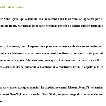
 le Mur de Jérusalem
é Sant’Egidio, qui a joué un rôle important dans la clarification apportée par le
quée de Rome, et Abdellah Redouane, secrétaire général du Centre culturel islamique
 son prédécesseur, dont il reprend mot pour mot le message de repentance inséré par
tié », « fraternité », « rencontre » jalonnent son discours. Vatican II reste pour lui
s communes des juifs et des chrétiens, pour que cet héritage ouvre à un avenir meilleur
essentielle d’une humanité à maintenir et à construire. Enfin, il appelle juifs et
les sanctuaires baroques romains, les applaudissements éclatent. Avant l’intervention
munauté Sant’Egidio et du soldat Gilad Shalit, toujours otage du Hamas et citoyen
ts.