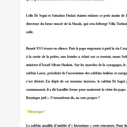
Lello Di Segni et Sabatino Finizzi étaient enfants ce petit matin de
directeur du futur musée de la Shoah, qui sera hébergé Villa Torloni
rafle.
Benoît XVI écoute en silence. Puis le pape emprunte à pied la via Cata
à la sortie de la prière, une bombe a éclaté sur ce trottoir, tuant St
ministre d’Israël Silvan Shalom. Sur les marches de la synagogue, le
rabbin Laras, président de l’association des rabbins italiens et coorg
s’est désisté. En dépit de ces tensions internes, le rabbin Di Segni
communauté, il a dû batailler ferme pour maintenir la visite du pape. 
Ratzinger juif ». S’entendront-ils, au sens propre ?
"Historique"
Le rabbin qualifie d’emblée d’« historique » cette rencontre. Pour lui