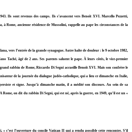
 1943. Ils sont revenus des camps. Ils s’avancent vers Benoît XVI. Marcello Pezzetti,
a, à Rome, ancienne résidence de Mussolini, rappelle au pape les circonstances de la
lana, vers l’entrée de la grande synagogue. Autre halte de douleur : le 9 octobre 1982,
éfano Taché, âgé de 2 ans. Ses parents saluent le pape. À leurs côtés, le vice-premier
 grand rabbin de Rome, Riccardo Di Segni accueille Benoît XVI. Mais son confrère le
anisateur de la journée du dialogue judéo-catholique, qui a lieu ce dimanche en Italie,
 persiste et signe. Jusqu’à dimanche matin, il a médité son discours. Au sein de sa
A Rome, on dit du rabbin Di Segni, qui est né, après la guerre, en 1949, qu’il est un «
, « c’est l’ouverture du concile Vatican II qui a rendu possible cette rencontre. S’il