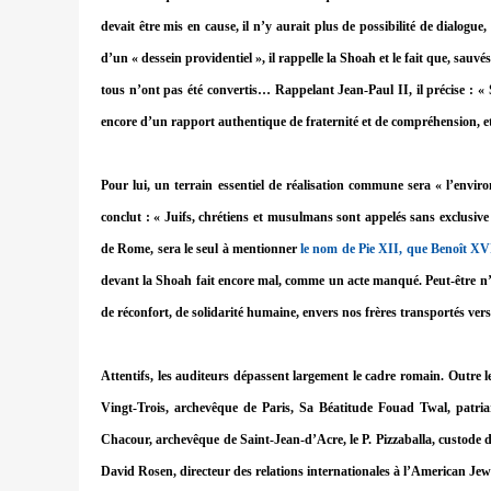
devait être mis en cause, il n’y aurait plus de possibilité de dialogue,
d’un « dessein providentiel », il rappelle la Shoah et le fait que, sau
tous n’ont pas été convertis… Rappelant Jean-Paul II, il précise :
encore d’un rapport authentique de fraternité et de compréhension, et
Pour lui, un terrain essentiel de réalisation commune sera « l’enviro
conclut : « Juifs, chrétiens et musulmans sont appelés sans exclusive
de Rome, sera le seul à mentionner
le nom de Pie XII, que Benoît XV
devant la Shoah fait encore mal, comme un acte manqué. Peut-être n’aur
de réconfort, de solidarité humaine, envers nos frères transportés vers 
Attentifs, les auditeurs dépassent largement le cadre romain. Outre l
Vingt-Trois, archevêque de Paris, Sa Béatitude Fouad Twal, patri
Chacour, archevêque de Saint-Jean-d’Acre, le P. Pizzaballa, custode 
David Rosen, directeur des relations internationales à l’American Je