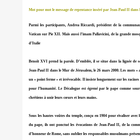
Mot pour mot le message de repentance inséré par Jean-Paul II dans
Parmi les participants, Andrea Riccardi, président de la communaut
Vatican sur Pie XII. Mais aussi l’imam Pallavicini, de la grande mos
d’Italie
Benoît XVI prend la parole. D’emblée, il se situe dans la lignée de
Jean-Paul II dans le Mur de Jérusalem, le 26 mars 2000. Les mots « ami
un « point ferme » et irrévocable. Il insiste longuement sur les racine
pour l’humanité. Le Décalogue est égrené par le pape comme source 
chrétiens à unir leurs cœurs et leurs mains.
Sous les hautes voûtes du temple, conçu en 1904 pour rivaliser avec 
du pape, ils ont ponctué les évocations de Jean-Paul II, de la com
d’honneur de Rome, sans oublier les responsables musulmans présen