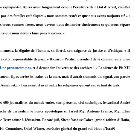
 » explique-t-il. Après avoir longuement évoqué l’existence de l’État d’Israël, résultat
vés par des familles catholiques « nous sommes restés ce que nous avons toujours été » :
 « Si nous sommes frères, nous devons nous demander sincèrement ce qui nous sépare
 ce que nous devons faire pour y arriver. »
nnement, la dignité de l’homme, sa liberté, son exigence de justice et d’éthique. » Il
 à cette responsabilité de paix. » Riccardo Pacifici, président de la communauté juive
I ne prononcera pas
, et à demander l’ouverture des archives : « Le silence de Pie XII
ait-il pas arrêté les trains de la mort, mais il aurait transmis un signal, une parole
Auschwitz. » Peu avant, il avait salué les religieuses qui ont sauvé tant de juifs.
es 600 journalistes du monde entier, sont présents, côté catholique, le cardinal André
arche de Jérusalem, le nonce apostolique en Israël Mgr Antonio Franco, Mgr Elias
de Terre sainte à Jérusalem. Et côté juif, Shear Yashuv Cohen, grand rabbin d’Haïfa,
wish Committee, Oded Wiener, secrétaire général du grand rabbinat d’Israël.