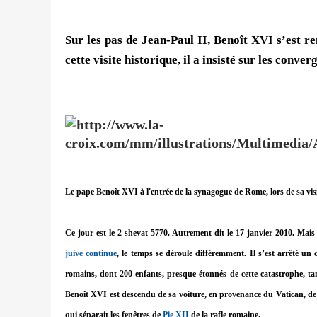
Sur les pas de Jean-Paul II, Benoît XVI s’est 
cette visite historique, il a insisté sur les conver
Le pape Benoît XVI à l'entrée de la synagogue de Rome, lors de sa visi
Ce jour est le 2 shevat 5770. Autrement dit le 17 janvier 2010. Mai
juive continue
, le temps se déroule différemment. Il s’est arrêté un
romains, dont 200 enfants, presque étonnés de cette catastrophe, tan
Benoît XVI est descendu de sa voiture, en provenance du Vatican, de l
qui séparait les fenêtres de
Pie XII
de la rafle romaine.