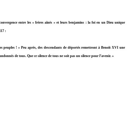
 convergence entre les « frères aînés » et leurs benjamins : la foi en un Dieu unique
117 :
s les peuples ! » Peu après, des descendants de déportés remettront à Benoît XVI une
andonnés de tous. Que ce silence de tous ne soit pas un silence pour l’avenir. »