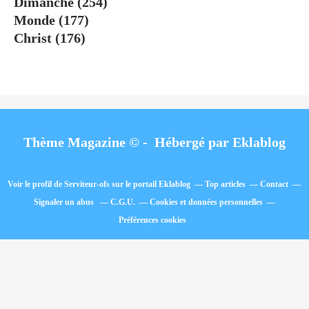
Dimanche
(254)
Monde
(177)
Christ
(176)
Thème Magazine © - Hébergé par
Eklablog
Voir le profil de
Serviteur-ofs
sur le portail Eklablog
Top articles
Contact
Signaler un abus
C.G.U.
Cookies et données personnelles
Préférences cookies