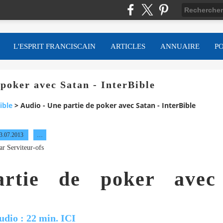
L'ESPRIT FRANCISCAIN
ARTICLES
ANNUAIRE
P
 poker avec Satan - InterBible
ible
>
Audio - Une partie de poker avec Satan - InterBible
3.07.2013
…
ar Serviteur-ofs
rtie de poker avec
udio
: 22 min. ICI