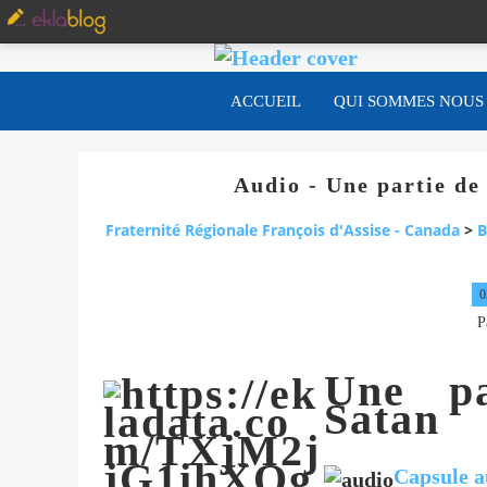
ACCUEIL
QUI SOMMES NOUS
Audio - Une partie de
Fraternité Régionale François d'Assise - Canada
>
B
0
P
Une pa
Satan
Capsule a