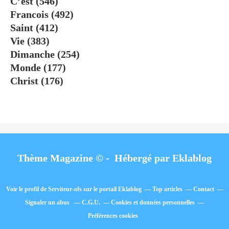
C’est
(546)
Francois
(492)
Saint
(412)
Vie
(383)
Dimanche
(254)
Monde
(177)
Christ
(176)
Thème Magazine © - Hébergé par
Eklablog
Voir le profil de
Serviteur-ofs
sur le portail Eklablog
Top articles
Contact
Signaler un abus
C.G.U.
Cookies et données personnelles
Préférences cookies