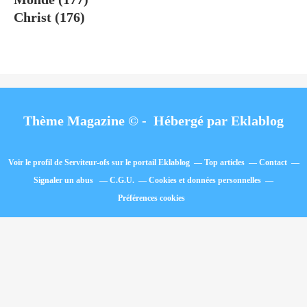
Christ
(176)
Thème Magazine © - Hébergé par
Eklablog
Voir le profil de
Serviteur-ofs
sur le portail Eklablog
Top articles
Contact
Signaler un abus
C.G.U.
Cookies et données personnelles
Préférences cookies