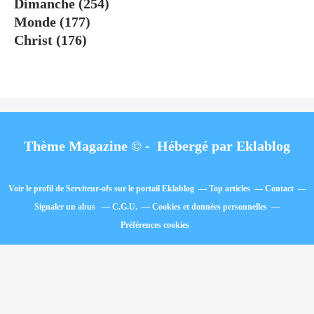
Dimanche
(254)
Monde
(177)
Christ
(176)
Thème Magazine © - Hébergé par
Eklablog
Voir le profil de
Serviteur-ofs
sur le portail Eklablog
Top articles
Contact
Signaler un abus
C.G.U.
Cookies et données personnelles
Préférences cookies