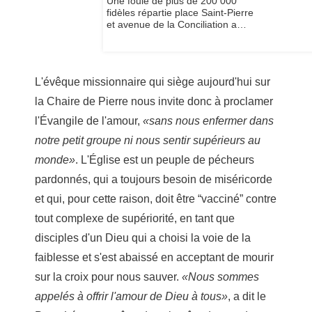
Une foule de plus de 200 000
fidèles répartie place Saint-Pierre
et avenue de la Conciliation a
participé à la messe
d’inauguration du pontificat du
Pape Léon XIV, ce dimanche. Le
...
L'évêque missionnaire qui siège aujourd'hui sur
la Chaire de Pierre nous invite donc à proclamer
l'Évangile de l'amour,
«sans nous enfermer dans
notre petit groupe ni nous sentir supérieurs au
monde»
. L'Église est un peuple de pécheurs
pardonnés, qui a toujours besoin de miséricorde
et qui, pour cette raison, doit être “vacciné” contre
tout complexe de supériorité, en tant que
disciples d'un Dieu qui a choisi la voie de la
faiblesse et s'est abaissé en acceptant de mourir
sur la croix pour nous sauver.
«Nous sommes
appelés à offrir l'amour de Dieu à tous»
, a dit le